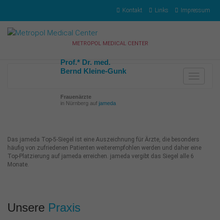
Kontakt
Links
Impressum
METROPOL MEDICAL CENTER
Prof.* Dr. med.
Bernd Kleine-Gunk
Toggle
navigat
Frauenärzte
in Nürnberg auf
jameda
Das jameda Top-5-Siegel ist eine Auszeichnung für Ärzte, die besonders
häufig von zufriedenen Patienten weiterempfohlen werden und daher eine
Top-Platzierung auf jameda erreichen. jameda vergibt das Siegel alle 6
Monate.
Unsere
Praxis