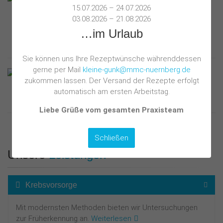
18. Februar 2019
15.07.2026 – 24.07.2026
03.08.2026 – 21.08.2026
Prof.* Dr. med. Kleine-Gunk zum Thema Anti-Aging und
…im Urlaub
Genuss
Anschauen
Sie können uns Ihre Rezeptwünsche währenddessen
gerne per Mail
kleine-gunk@mmc-nuernberg.de
TELEFONSPRECHSTUNDE
zukommen lassen. Der Versand der Rezepte erfolgt
Wir bieten unseren Patienten jetzt auch Telefon-Sprechstunden
an. Bitte vereinbaren Sie bei Interesse einen Termin ...
automatisch am ersten Arbeitstag.
Liebe Grüße vom gesamten Praxisteam
Schließen
Unsere
Leistungen
Krebsvorsorge
Mit modernsten Methoden bieten wir Untersuchungen
zur Früherkennung an.
Weiterlesen