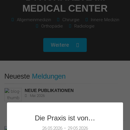
MEDICAL CENTER
Allgemeinmedizin
Chirurgie‎
Innere Medizin‎
Orthopädie
Radiologie
Weitere
Neueste
Meldungen
NEUE PUBLIKATIONEN
Mai 2026
Neuerscheinungen von Prof.* Dr. med. Kleine-Gunk.
Weiterlesen
Die Praxis ist von…
26.05.2026 – 29.05.2026
MASSVOLL GENIESSEN