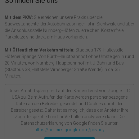
So finden Sie uns
Mit dem PKW:
Sie erreichen unsere Praxis über die
Südwesttangente, der Autobahnzubringer, ist in Sichtweite und über
die Anschlussstelle Nürnberg-Höfen zu erreichen. Kostenfreie
Parkplätze sind direkt am Haus vorhanden.
Mit Öffentlichen Verkehrsmitteln:
Stadtbus 179, Haltestelle
Höfener Spange. Von Fürth-Hauptbahnhof ohne Umsteigen in rund
20 Minuten, von Nürnberg-Hauptbahnhof mit U-Bahn und Bus
(Stadtbus 38, Haltstelle Virnsberger Straße Wende) in ca. 35
Minuten.
Unser Anfahrtsplan greift auf den Kartendienst von Google LLC,
USA zu. Beim Aufrufen der Karte werden personenbezogene
Daten an den Betreiber gesendet und Cookies durch den
Betreiber gesetzt. Daher ist es möglich, dass der Anbieter Ihre
Zugriffe speichert und Ihr Verhalten analysieren kann. Die
Datenschutz­erklärung von Google finden Sie unter:
https://policies.google.com/privacy